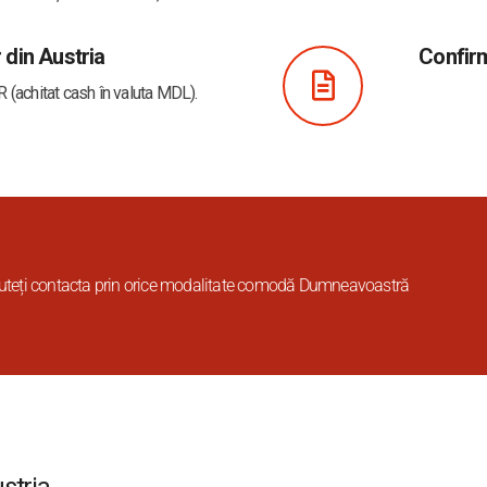
r din Austria
Confirm
 (achitat cash în valuta MDL).
uteți contacta prin orice modalitate comodă Dumneavoastră