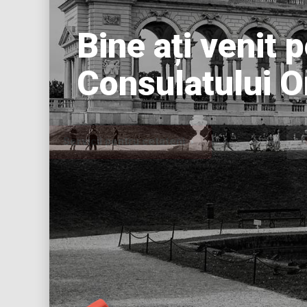
Bine ați venit p
Consulatului On
Servicii pentru cetateni
Conta