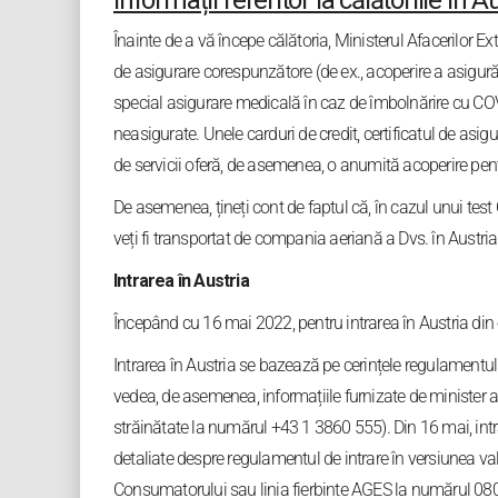
Informații referitor la călătoriile în A
Înainte de a vă începe călătoria, Ministerul Afacerilor 
de asigurare corespunzătore (de ex., acoperire a asigură
special asigurare medicală în caz de îmbolnărire cu COVID-
neasigurate. Unele carduri de credit, certificatul de as
de servicii oferă, de asemenea, o anumită acoperire pent
De asemenea, țineți cont de faptul că, în cazul unui test 
veți fi transportat de compania aeriană a Dvs. în Austria.
Intrarea în Austria
Începând cu 16 mai 2022, pentru intrarea în Austria din o
Intrarea în Austria se bazează pe cerințele regulamentul
vedea, de asemenea, informațiile furnizate de minister a
străinătate la numărul +43 1 3860 555). Din 16 mai, intrar
detaliate despre regulamentul de intrare în versiunea vala
Consumatorului sau linia fierbinte AGES la numărul 08