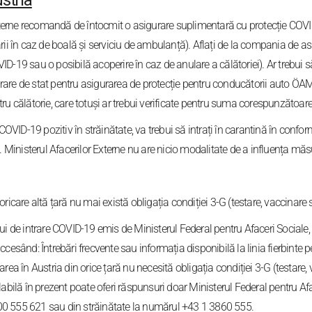
ustria
Externe recomandă de întocmit o asigurare suplimentară cu protecție COVI
rii în caz de boală și serviciu de ambulanță). Aflați de la compania de as
19 sau o posibilă acoperire în caz de anulare a călătoriei). Ar trebui să cl
igurare de stat pentru asigurarea de protecție pentru conducătorii auto ÖA
ru călătorie, care totuși ar trebui verificate pentru suma corespunzătoare
COVID-19 pozitiv în străinătate, va trebui să intrați în carantină în confor
 Ministerul Afacerilor Externe nu are nicio modalitate de a influența măsur
ricare altă țară nu mai există obligația condiției 3-G (testare, vaccinare 
ui de intrare COVID-19 emis de Ministerul Federal pentru Afaceri Sociale, 
ccesând: Întrebări frecvente sau informația disponibilă la linia fierbint
ea în Austria din orice țară nu necesită obligația condiției 3-G (testare, 
bilă în prezent poate oferi răspunsuri doar Ministerul Federal pentru Aface
00 555 621 sau din străinătate la numărul +43 1 3860 555.