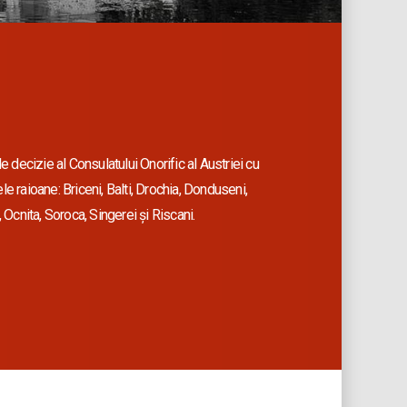
de decizie al Consulatului Onorific al Austriei cu
le raioane: Briceni, Balti, Drochia, Donduseni,
, Ocnita, Soroca, Singerei și Riscani.