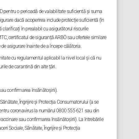
D pentru o perioadă de valabilitate suficientă și suma
igurare dacă acoperirea include protecție suficientă (în
arificați în prealabil cu asigurătorul riscurile
MTC, certificatul de siguranță ARBÖ sau ofertele similare
 de asigurare înainte de a începe călătoria.
mitate cu regulamentul aplicabil la nivel local și că nu
ile de carantină din alte țări.
sau confirmarea însănătoșirii).
Sănătate, Îngrijire și Protecția Consumatorului (a se
e pentru coronavirus la numărul 0800 555 621 sau din
vaccinare sau confirmarea însănătoșirii). La întrebările
ri Sociale, Sănătate, Îngrijire și Protecția