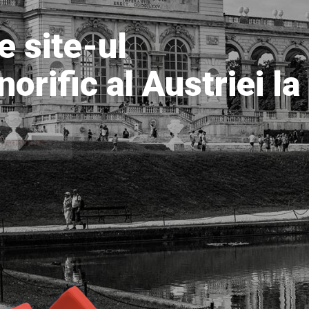
e site-ul
orific al Austriei la 
cte