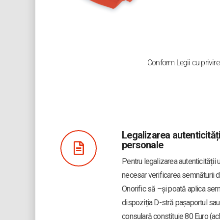
Conform Legii cu privire
Legalizarea autenticităț
personale
Pentru legalizarea autenticități
necesar verificarea semnăturii d
Onorific să –și poată aplica sem
dispoziția D-stră pașaportul sau 
consulară constituie 80 Euro (ac