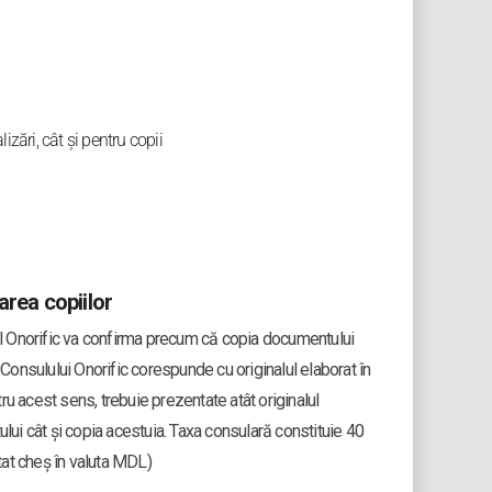
zări, cât și pentru copii
area copiilor
l Onorific va confirma precum că copia documentului
Consulului Onorific corespunde cu originalul elaborat în
ntru acest sens, trebuie prezentate atât originalul
ui cât și copia acestuia. Taxa consulară constituie 40
tat cheș în valuta MDL)