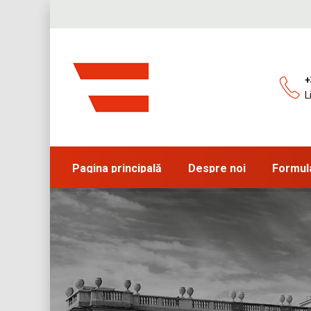
+
L
Pagina principală
Despre noi
Formul