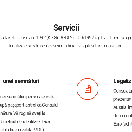
Servicii
 la taxele consulare 1992 (KGG), BGBI.Nr. 100/1992 idgF, atât pentru legali
legalizate și extrase de cazier judiciar se aplică taxe consulare.
ii unei semnături
Legaliz
Consulatu
i unei semnături personale este
prezentat 
upă pașaport, astfel ca Consulul
Austria. Î
nătura. Vă rog să aveți la
documentul
buletinul de identitate. Taxa
Euro (achi
hitat cheș în valuta MDL)