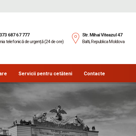
373 687 67 777
Str. Mihai Viteazul 47
inia telefonică de urgență (24 de ore)
Balti, Republica Moldova
are
Servicii pentru cetățeni
Contacte