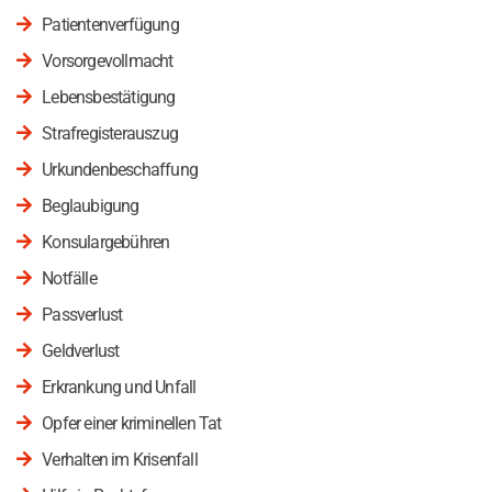
Patientenverfügung
Vorsorgevollmacht
Lebensbestätigung
Strafregisterauszug
Urkundenbeschaffung
Beglaubigung
Konsulargebühren
Notfälle
Passverlust
Geldverlust
Erkrankung und Unfall
Opfer einer kriminellen Tat
Verhalten im Krisenfall