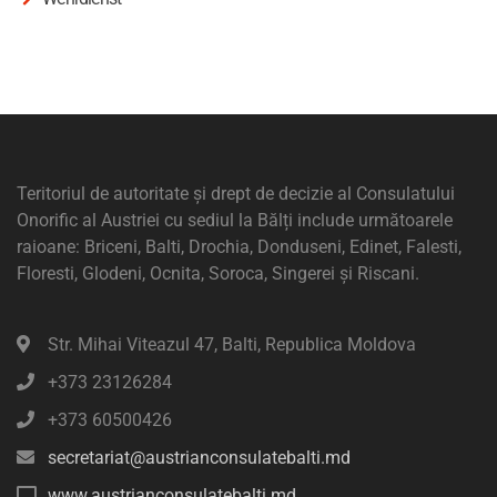
Teritoriul de autoritate și drept de decizie al Consulatului
Onorific al Austriei cu sediul la Bălți include următoarele
raioane: Briceni, Balti, Drochia, Donduseni, Edinet, Falesti,
Floresti, Glodeni, Ocnita, Soroca, Singerei și Riscani.
Str. Mihai Viteazul 47, Balti, Republica Moldova
+373 23126284
+373 60500426
secretariat@austrianconsulatebalti.md
www.austrianconsulatebalti.md