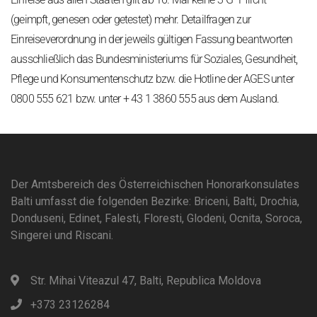
(geimpft, genesen oder getestet) mehr. Detailfragen zur
Einreiseverordnung in der jeweils gültigen Fassung beantworten
ausschließlich das Bundesministeriums für Soziales, Gesundheit,
Pflege und Konsumentenschutz bzw. die Hotline der AGES unter
0800 555 621 bzw. unter + 43 1 3860 555 aus dem Ausland.
Der Amtsbereich des Österreichischen Honorarkonsulates
Balti umfasst die folgenden Bezirke: Briceni, Balti, Drochia,
Donduseni, Edinet, Falesti, Floresti, Glodeni, Ocnita, Soroca,
Singerei und Riscani.
Str. Mihai Viteazul 47, Balti, Republica Moldova
+373 23126284